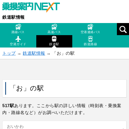
鉄道駅情報
路線バス
高速バス
空港連絡バス
空港ガイド
鉄道駅
鉄道路線
トップ
→
鉄道駅情報
→ 「お」の駅
「お」の駅
517駅
あります。ここから駅の詳しい情報（時刻表・乗換案
内・路線名など）がお調べいただけます。
おいかわ