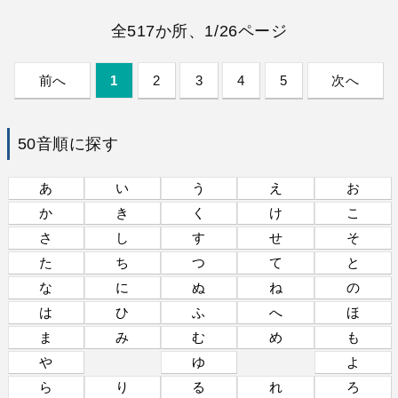
全517か所、1/26ページ
前へ
1
2
3
4
5
次へ
50音順に探す
あ
い
う
え
お
か
き
く
け
こ
さ
し
す
せ
そ
た
ち
つ
て
と
な
に
ぬ
ね
の
は
ひ
ふ
へ
ほ
ま
み
む
め
も
や
ゆ
よ
ら
り
る
れ
ろ