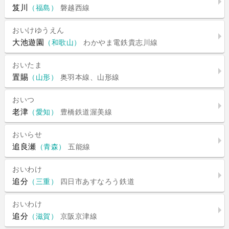
笈川
（福島）
磐越西線
おいけゆうえん
大池遊園
（和歌山）
わかやま電鉄貴志川線
おいたま
置賜
（山形）
奥羽本線、山形線
おいつ
老津
（愛知）
豊橋鉄道渥美線
おいらせ
追良瀬
（青森）
五能線
おいわけ
追分
（三重）
四日市あすなろう鉄道
おいわけ
追分
（滋賀）
京阪京津線