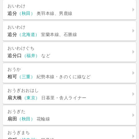
おいわけ
追分
（秋田）
奥羽本線、男鹿線
おいわけ
追分
（北海道）
室蘭本線、石勝線
おいわけぐち
追分口
（福井）
など
おうか
相可
（三重）
紀勢本線・きのくに線など
おうぎおおはし
扇大橋
（東京）
日暮里・舎人ライナー
おうぎた
扇田
（秋田）
花輪線
おうぎまち