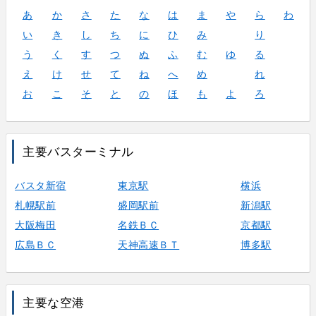
あ
か
さ
た
な
は
ま
や
ら
わ
い
き
し
ち
に
ひ
み
り
う
く
す
つ
ぬ
ふ
む
ゆ
る
え
け
せ
て
ね
へ
め
れ
お
こ
そ
と
の
ほ
も
よ
ろ
主要バスターミナル
バスタ新宿
東京駅
横浜
札幌駅前
盛岡駅前
新潟駅
大阪梅田
名鉄ＢＣ
京都駅
広島ＢＣ
天神高速ＢＴ
博多駅
主要な空港