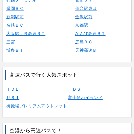
札幌ターミナル
弘前ＢＴ
盛岡ＢＣ
仙台駅東口
新潟駅前
金沢駅前
名鉄ＢＣ
京都駅
大阪駅ＪＲ高速ＢＴ
なんば高速ＢＴ
三宮
広島ＢＣ
博多ＢＴ
天神高速ＢＴ
高速バスで行く人気スポット
ＴＤＬ
ＴＤＳ
ＵＳＪ
富士急ハイランド
御殿場プレミアムアウトレット
空港から高速バスで！