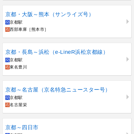
京都・大阪～熊本（サンライズ号）
発
京都駅
着
西部車庫［熊本市］
京都・長島～浜松（e-LineR浜松京都線）
発
京都駅
着
東名豊川
京都～名古屋（京名特急ニュースター号）
発
京都駅
着
名古屋栄
京都～四日市