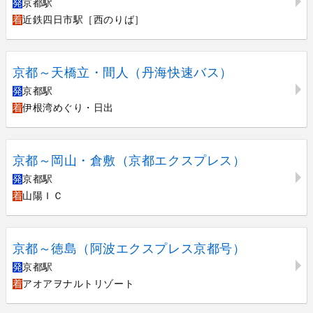
発
京都駅
着
近鉄四日市駅［西のりば］
京都～天橋立・間人（丹海快速バス）
発
京都駅
着
伊根湾めぐり・日出
京都～岡山・倉敷（京都エクスプレス）
発
京都駅
着
山陽ＩＣ
京都～徳島（阿波エクスプレス京都号）
発
京都駅
着
アオアヲナルトリゾート