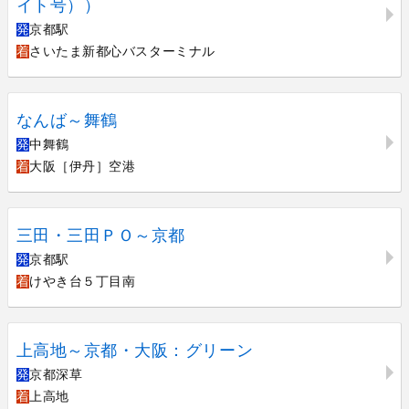
イト号））
発
京都駅
着
さいたま新都心バスターミナル
なんば～舞鶴
発
中舞鶴
着
大阪［伊丹］空港
三田・三田ＰＯ～京都
発
京都駅
着
けやき台５丁目南
上高地～京都・大阪：グリーン
発
京都深草
着
上高地