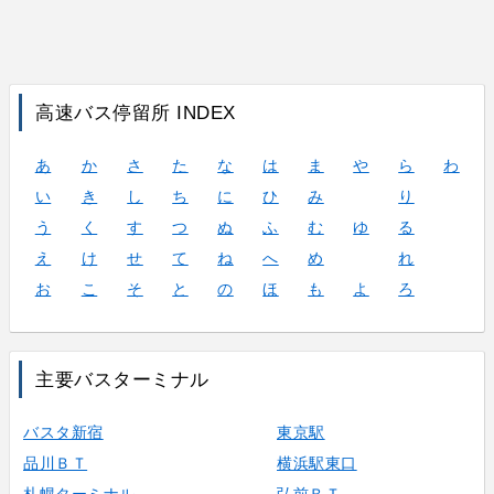
高速バス停留所 INDEX
あ
か
さ
た
な
は
ま
や
ら
わ
い
き
し
ち
に
ひ
み
り
う
く
す
つ
ぬ
ふ
む
ゆ
る
え
け
せ
て
ね
へ
め
れ
お
こ
そ
と
の
ほ
も
よ
ろ
主要バスターミナル
バスタ新宿
東京駅
品川ＢＴ
横浜駅東口