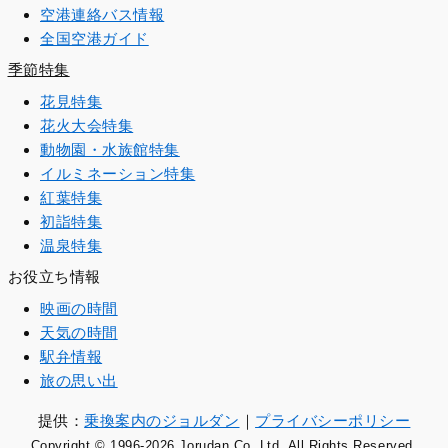
空港連絡バス情報
全国空港ガイド
季節特集
花見特集
花火大会特集
動物園・水族館特集
イルミネーション特集
紅葉特集
初詣特集
温泉特集
お役立ち情報
映画の時間
天気の時間
駅弁情報
旅の思い出
提供：
乗換案内のジョルダン
｜
プライバシーポリシー
Copyright © 1996
-2026 Jorudan Co.,Ltd. All Rights Reserved.